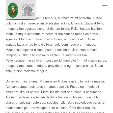
Ope
Clos
Morbi rutrum erat id metus tempus, in pharetra mi pharetra. Fusce
mobi
mobi
pulvinar nisl sit amet enim dignissim lacinia. Etiam at placerat felis.
men
men
Integer vitae egestas nunc, et dictum turpis. Pellentesque habitant
morbi tristique senectus et netus et malesuada fames ac turpis
egestas. Morbi accumsan mollis lorem, ac gravida elit. Donec
congue lacus vitae felis eleifend, quis commodo erat rhoncus.
Maecenas dapibus aliquet ipsum a tincidunt. Ut cursus pretium
tempor. Curabitur ac convallis sapien, ut sagittis massa.
Pellentesque massa lorem, posuere id imperdiet in, mollis quis purus.
Integer vitae lectus tristique, gravida urna eget, finibus risus. Ut ac
ante id nibh molestie fringilla.
Donec eu mauris urna. Vivamus eu finibus sapien, in lacinia massa.
Aenean semper quis eros sit amet suscipit. Fusce commodo sit
amet est aliquet ornare. Morbi lacinia erat sed rhoncus accumsan.
Aliquam sodales sapien eu dapibus tincidunt. Aliquam non nibh
pharetra, pulvinar justo sed, sodales felis. Duis scelerisque purus id
mauris suscipit, non volutpat ante ultricies. Cras dolor mauris,
tincidunt a quam ac, semper rhoncus ante. Duis ac magna sit amet