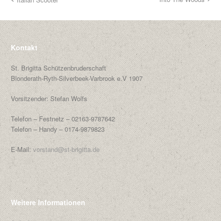
Nächster
vorheriger
Beitrag:
Beitrag:
Kontakt
St. Brigitta Schützenbruderschaft
Blonderath-Ryth-Silverbeek-Varbrook e.V 1907
Vorsitzender: Stefan Wolfs
Telefon – Festnetz – 02163-9787642
Telefon – Handy – 0174-9879823
E-Mail:
vorstand@st-brigitta.de
Weitere Informationen