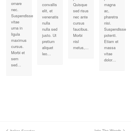
ornare
convallis
Quisque
magna
nec.
elit, et
sed risus
ac,
Suspendisse
venenatis
nec ante
pharetra
vitae
nulla
cursus
nisi.
urna in
nulla sed
faucibus.
Suspendisse
ligula
justo. Ut
Morbi
potenti.
maximus
pretium
nisl
Etiam et
cursus.
aliquet
metus,…
massa
Morbi et
leo…
vitae
sem
dolor…
sed…
Into The Woods
Italian Scooter