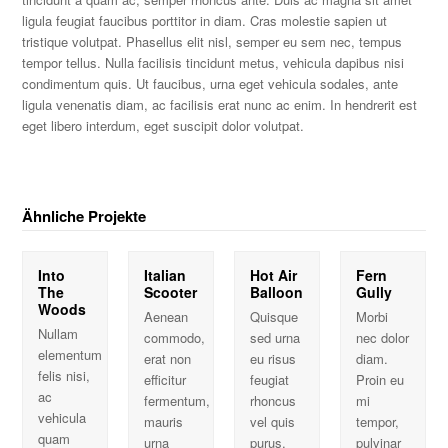
ligula feugiat faucibus porttitor in diam. Cras molestie sapien ut
tristique volutpat. Phasellus elit nisl, semper eu sem nec, tempus
tempor tellus. Nulla facilisis tincidunt metus, vehicula dapibus nisi
condimentum quis. Ut faucibus, urna eget vehicula sodales, ante
ligula venenatis diam, ac facilisis erat nunc ac enim. In hendrerit est
eget libero interdum, eget suscipit dolor volutpat.
Ähnliche Projekte
Into
Italian
Hot Air
Fern
The
Scooter
Balloon
Gully
Woods
Aenean
Quisque
Morbi
Nullam
commodo,
sed urna
nec dolor
elementum
erat non
eu risus
diam.
felis nisi,
efficitur
feugiat
Proin eu
ac
fermentum,
rhoncus
mi
vehicula
mauris
vel quis
tempor,
quam
urna
purus.
pulvinar