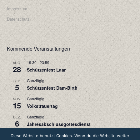
Impressum
Datenschutz
Kommende Veranstaltungen
19:30
-
23:59
AUG.
28
Schützenfest Laar
Ganztägig
SEP.
5
Schützenfest Dam-Birth
Ganztägig
NOV.
15
Volkstrauertag
Ganztägig
DEZ.
6
Jahresabschlussgottesdienst
Diese Website benutzt Cookies. Wenn du die Website weiter
Kalender anzeigen