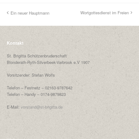
Wortgottesdienst im Freien
Ein neuer Hauptmann
Nächster
vorheriger
Beitrag:
Beitrag:
Kontakt
St. Brigitta Schützenbruderschaft
Blonderath-Ryth-Silverbeek-Varbrook e.V 1907
Vorsitzender: Stefan Wolfs
Telefon – Festnetz – 02163-9787642
Telefon – Handy – 0174-9879823
E-Mail:
vorstand@st-brigitta.de