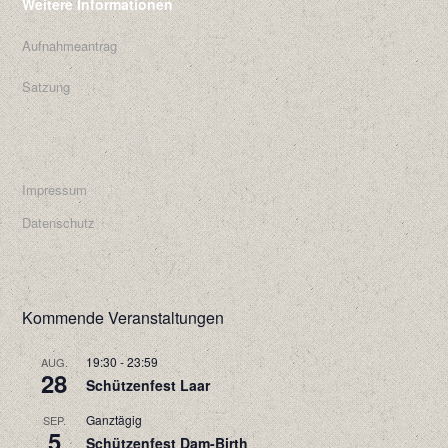
Weitere Informationen
Aufnahmeantrag
Satzung
Impressum
Datenschutz
Kommende Veranstaltungen
19:30
-
23:59
AUG.
28
Schützenfest Laar
Ganztägig
SEP.
5
Schützenfest Dam-Birth