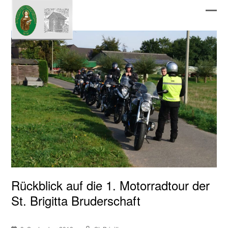
Ope
Clos
mobi
mobi
men
men
Rückblick auf die 1. Motorradtour der
St. Brigitta Bruderschaft